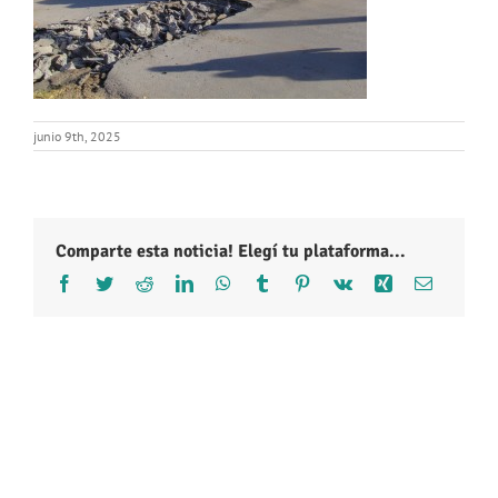
junio 9th, 2025
Comparte esta noticia! Elegí tu plataforma...
Facebook
Twitter
Reddit
LinkedIn
WhatsApp
Tumblr
Pinterest
Vk
Xing
Correo
electróni