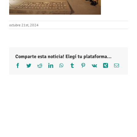
octubre 21st, 2024
Comparte esta noticia! Elegí tu plataforma...
Facebook
Twitter
Reddit
LinkedIn
WhatsApp
Tumblr
Pinterest
Vk
Xing
Correo
electróni