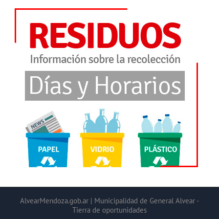
AlvearMendoza.gob.ar | Municipalidad de General Alvear -
Tierra de oportunidades