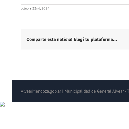
octubre 22nd, 2024
Comparte esta noticia! Elegí tu plataforma...
AlvearMendoza.gob.ar | Municipalidad de General Alvear - 