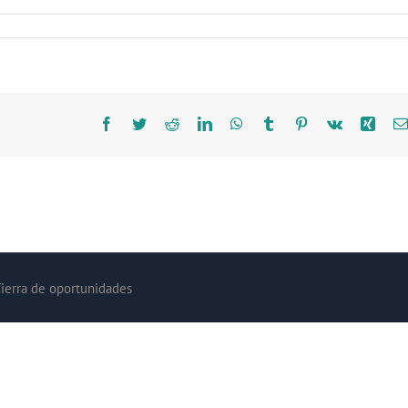
Facebook
Twitter
Reddit
LinkedIn
WhatsApp
Tumblr
Pinterest
Vk
Xing
Tierra de oportunidades