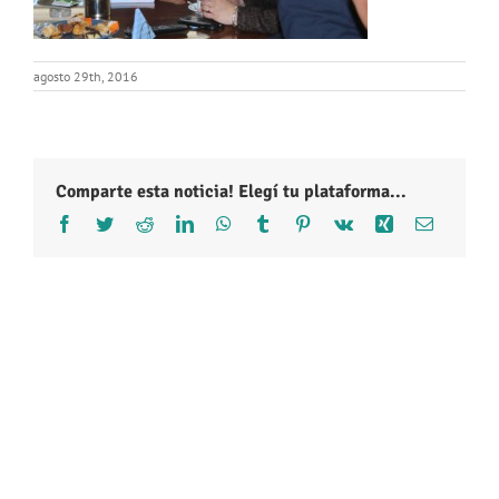
agosto 29th, 2016
Comparte esta noticia! Elegí tu plataforma...
Facebook
Twitter
Reddit
LinkedIn
WhatsApp
Tumblr
Pinterest
Vk
Xing
Correo
electróni