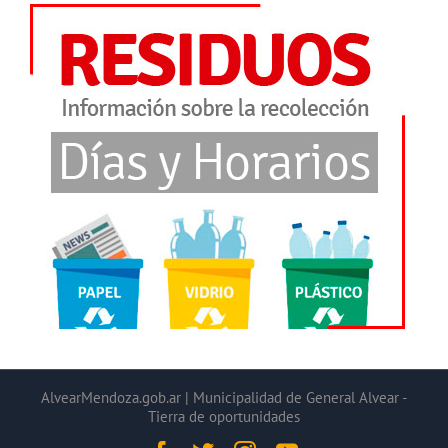
AlvearMendoza.gob.ar | Municipalidad de General Alvear -
Tierra de oportunidades