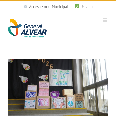
Saltar
Acceso Email Municipal
Usuario
al
contenido
Ver
imagen
más
grande