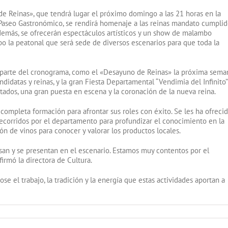
e Reinas», que tendrá lugar el próximo domingo a las 21 horas en la
l Paseo Gastronómico, se rendirá homenaje a las reinas mandato cumplido
Además, se ofrecerán espectáculos artísticos y un show de malambo
o la peatonal que será sede de diversos escenarios para que toda la
 parte del cronograma, como el «Desayuno de Reinas» la próxima sema
andidatas y reinas, y la gran Fiesta Departamental “Vendimia del Infinito
vitados, una gran puesta en escena y la coronación de la nueva reina.
completa formación para afrontar sus roles con éxito. Se les ha ofreci
, recorridos por el departamento para profundizar el conocimiento en la
n de vinos para conocer y valorar los productos locales.
san y se presentan en el escenario. Estamos muy contentos por el
firmó la directora de Cultura.
se el trabajo, la tradición y la energía que estas actividades aportan a