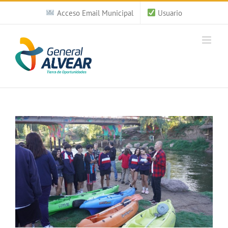
Saltar
Acceso Email Municipal
Usuario
al
contenido
Ver
imagen
más
grande