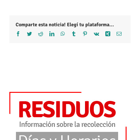
Comparte esta noticia! Elegí tu plataforma...
Facebook
Twitter
Reddit
LinkedIn
WhatsApp
Tumblr
Pinterest
Vk
Xing
Correo
electróni