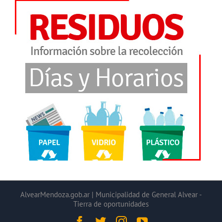
AlvearMendoza.gob.ar | Municipalidad de General Alvear -
Tierra de oportunidades
Facebook
Twitter
Instagram
YouTube