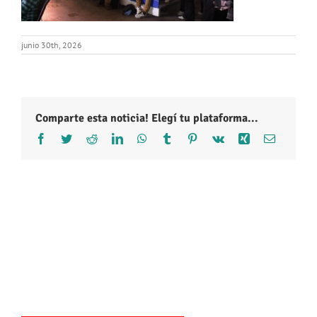
junio 30th, 2026
Comparte esta noticia! Elegí tu plataforma...
Facebook
Twitter
Reddit
LinkedIn
WhatsApp
Tumblr
Pinterest
Vk
Xing
Correo
electróni