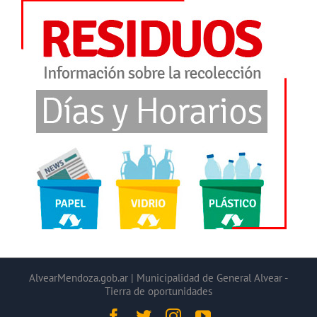
AlvearMendoza.gob.ar | Municipalidad de General Alvear -
Tierra de oportunidades
Facebook
Twitter
Instagram
YouTube