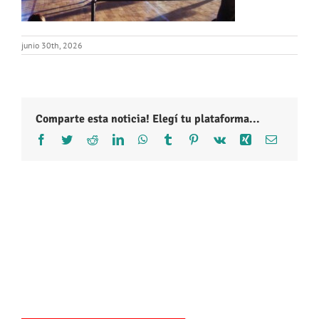
junio 30th, 2026
Comparte esta noticia! Elegí tu plataforma...
Facebook
Twitter
Reddit
LinkedIn
WhatsApp
Tumblr
Pinterest
Vk
Xing
Correo
electróni