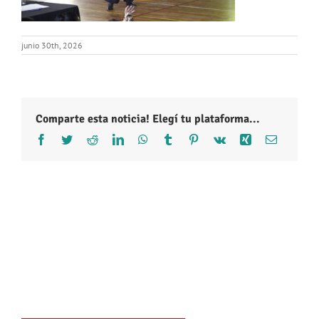
junio 30th, 2026
Comparte esta noticia! Elegí tu plataforma...
Facebook
Twitter
Reddit
LinkedIn
WhatsApp
Tumblr
Pinterest
Vk
Xing
Correo
electróni