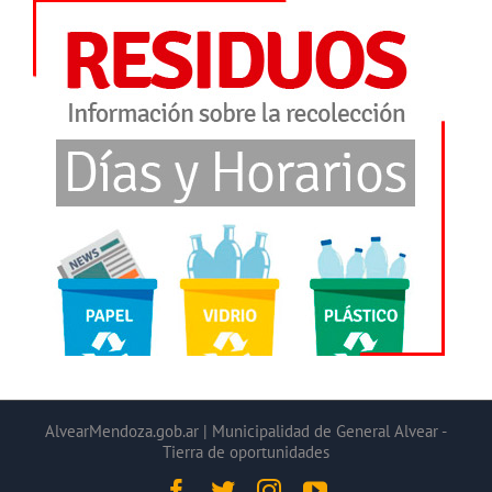
AlvearMendoza.gob.ar | Municipalidad de General Alvear -
Tierra de oportunidades
Facebook
Twitter
Instagram
YouTube