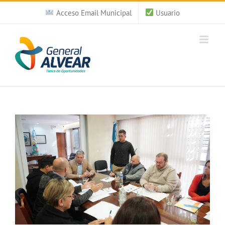
Saltar
Acceso Email Municipal
Usuario
al
contenido
Ver
imagen
más
grande