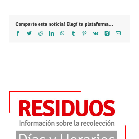
Comparte esta noticia! Elegí tu plataforma...
Facebook
Twitter
Reddit
LinkedIn
WhatsApp
Tumblr
Pinterest
Vk
Xing
Correo
electróni