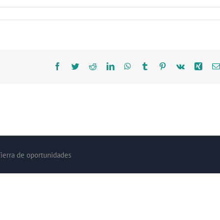
Facebook
Twitter
Reddit
LinkedIn
WhatsApp
Tumblr
Pinterest
Vk
Xing
Tierra de oportunidades