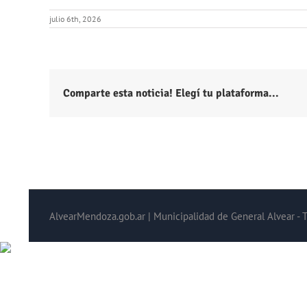
julio 6th, 2026
Comparte esta noticia! Elegí tu plataforma...
AlvearMendoza.gob.ar | Municipalidad de General Alvear - 