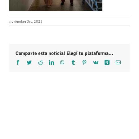
noviembre 3rd, 2025
Comparte esta noticia! Elegí tu plataforma...
Facebook
Twitter
Reddit
LinkedIn
WhatsApp
Tumblr
Pinterest
Vk
Xing
Correo
electróni