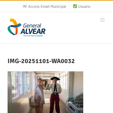
Saltar
Acceso Email Municipal
Usuario
al
contenido
IMG-20251101-WA0032