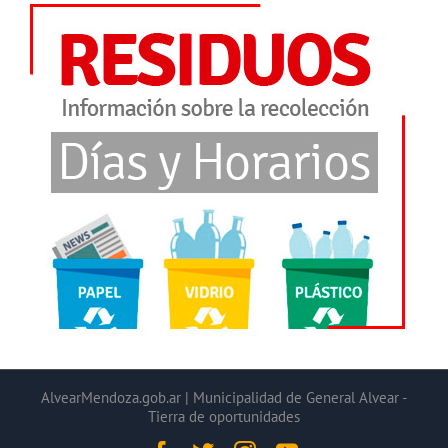
AlvearMendoza.gob.ar | Municipalidad de General Alvear -
Tierra de oportunidades