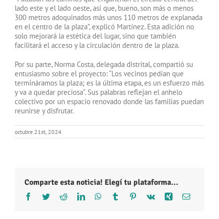
lado este y el lado oeste, así que, bueno, son más o menos
300 metros adoquinados más unos 110 metros de explanada
en el centro de la plaza”, explicó Martínez. Esta adición no
solo mejorará la estética del lugar, sino que también
facilitará el acceso y la circulación dentro de la plaza.
Por su parte, Norma Costa, delegada distrital, compartió su
entusiasmo sobre el proyecto: “Los vecinos pedían que
termináramos la plaza; es la última etapa, es un esfuerzo más
y va a quedar preciosa”. Sus palabras reflejan el anhelo
colectivo por un espacio renovado donde las familias puedan
reunirse y disfrutar.
octubre 21st, 2024
Comparte esta noticia! Elegí tu plataforma...
Facebook
Twitter
Reddit
LinkedIn
WhatsApp
Tumblr
Pinterest
Vk
Xing
Correo
electróni