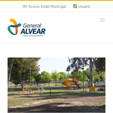
Saltar
Acceso Email Municipal
Usuario
al
contenido
Ver
imagen
más
grande