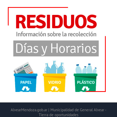
AlvearMendoza.gob.ar | Municipalidad de General Alvear -
Tierra de oportunidades