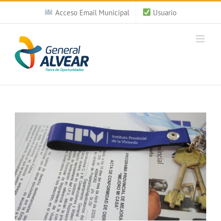
Saltar
Acceso Email Municipal
Usuario
al
contenido
Ver
imagen
más
grande