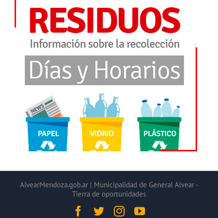
AlvearMendoza.gob.ar | Municipalidad de General Alvear -
Tierra de oportunidades
Facebook
Twitter
Instagram
YouTube