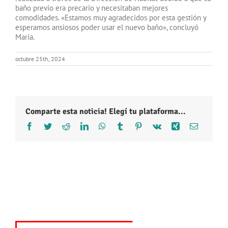
baño previo era precario y necesitaban mejores
comodidades. «Estamos muy agradecidos por esta gestión y
esperamos ansiosos poder usar el nuevo baño», concluyó
María.
octubre 25th, 2024
Comparte esta noticia! Elegí tu plataforma...
Facebook
Twitter
Reddit
LinkedIn
WhatsApp
Tumblr
Pinterest
Vk
Xing
Correo
electróni