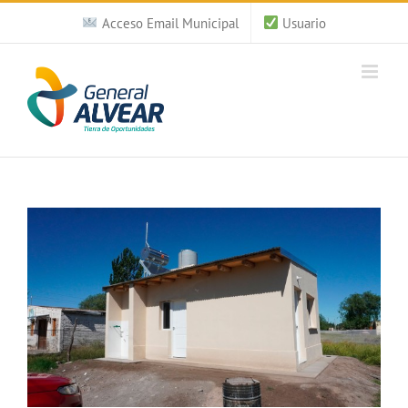
Saltar
Acceso Email Municipal
Usuario
al
contenido
Ver
imagen
más
grande