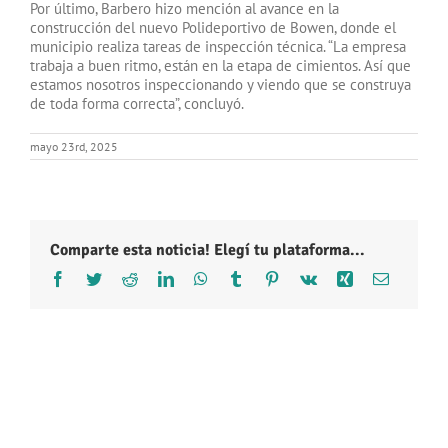
Por último, Barbero hizo mención al avance en la
construcción del nuevo Polideportivo de Bowen, donde el
municipio realiza tareas de inspección técnica. “La empresa
trabaja a buen ritmo, están en la etapa de cimientos. Así que
estamos nosotros inspeccionando y viendo que se construya
de toda forma correcta”, concluyó.
mayo 23rd, 2025
Comparte esta noticia! Elegí tu plataforma...
Facebook
Twitter
Reddit
LinkedIn
WhatsApp
Tumblr
Pinterest
Vk
Xing
Correo
electróni