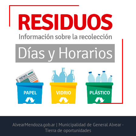
AlvearMendoza.gob.ar | Municipalidad de General Alvear -
Tierra de oportunidades