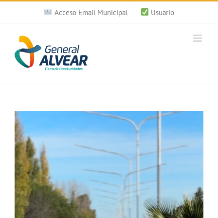
Saltar
Acceso Email Municipal
Usuario
al
contenido
Ver
imagen
más
grande