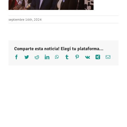
septiembre 16th, 2024
Comparte esta noticia! Elegí tu plataforma...
Facebook
Twitter
Reddit
LinkedIn
WhatsApp
Tumblr
Pinterest
Vk
Xing
Correo
electróni