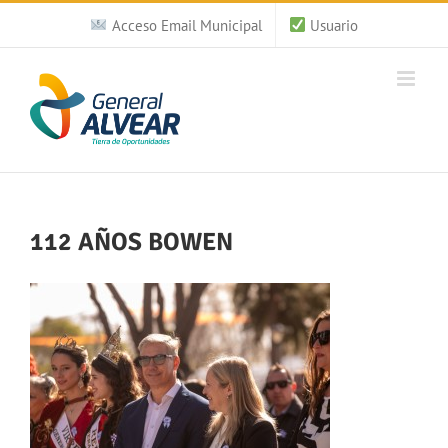
Saltar
Acceso Email Municipal
Usuario
al
contenido
112 AÑOS BOWEN