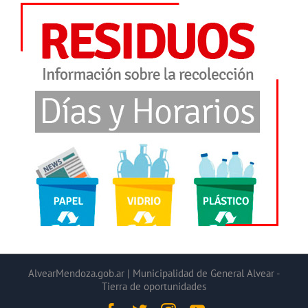
AlvearMendoza.gob.ar | Municipalidad de General Alvear -
Tierra de oportunidades