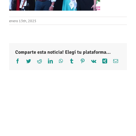
enero 13th, 2025
Comparte esta noticia! Elegí tu plataforma...
Facebook
Twitter
Reddit
LinkedIn
WhatsApp
Tumblr
Pinterest
Vk
Xing
Correo
electróni