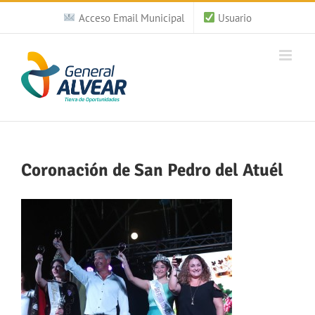
Saltar
Acceso Email Municipal
Usuario
al
contenido
Coronación de San Pedro del Atuél