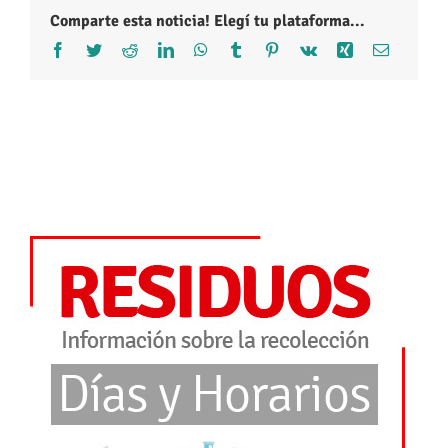
Comparte esta noticia! Elegí tu plataforma...
Facebook
Twitter
Reddit
LinkedIn
WhatsApp
Tumblr
Pinterest
Vk
Xing
Correo
electróni