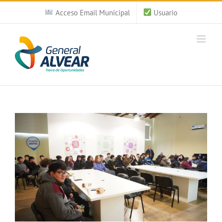
Saltar
Acceso Email Municipal
Usuario
al
contenido
Ver
imagen
más
grande