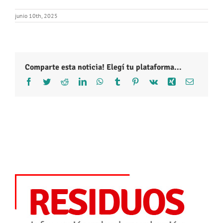
junio 10th, 2025
Comparte esta noticia! Elegí tu plataforma...
Facebook
Twitter
Reddit
LinkedIn
WhatsApp
Tumblr
Pinterest
Vk
Xing
Correo
electróni