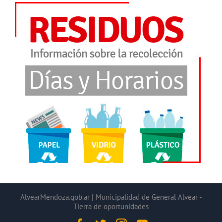
AlvearMendoza.gob.ar | Municipalidad de General Alvear -
Tierra de oportunidades