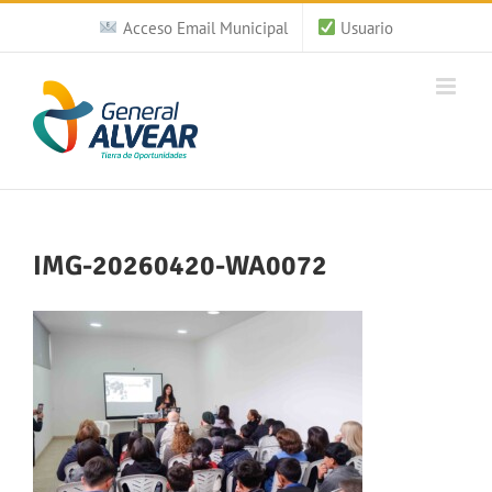
Saltar
Acceso Email Municipal
Usuario
al
contenido
IMG-20260420-WA0072