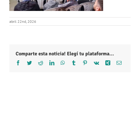
abril 22nd, 2026
Comparte esta noticia! Elegí tu plataforma...
Facebook
Twitter
Reddit
LinkedIn
WhatsApp
Tumblr
Pinterest
Vk
Xing
Correo
electróni