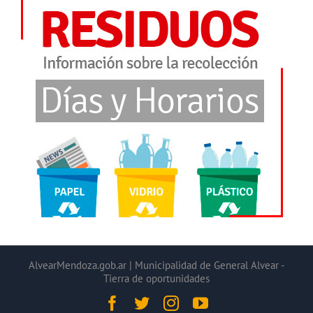
AlvearMendoza.gob.ar | Municipalidad de General Alvear -
Tierra de oportunidades
Facebook
Twitter
Instagram
YouTube