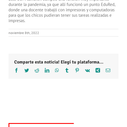
durante la pandemia, ya que allí funcionó un punto EduRed,
donde una docente trabajó con impresoras y computadoras
para que los chicos pudieran tener sus tareas realizadas e
impresas.
noviembre 8th, 2022
Comparte esta noticia! Elegí tu plataforma...
Facebook
Twitter
Reddit
LinkedIn
WhatsApp
Tumblr
Pinterest
Vk
Xing
Correo
electróni