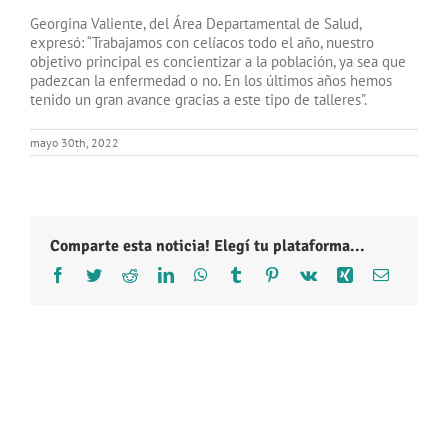
Georgina Valiente, del Área Departamental de Salud,
expresó: “Trabajamos con celíacos todo el año, nuestro
objetivo principal es concientizar a la población, ya sea que
padezcan la enfermedad o no. En los últimos años hemos
tenido un gran avance gracias a este tipo de talleres”.
mayo 30th, 2022
Comparte esta noticia! Elegí tu plataforma...
Facebook
Twitter
Reddit
LinkedIn
WhatsApp
Tumblr
Pinterest
Vk
Xing
Correo
electróni