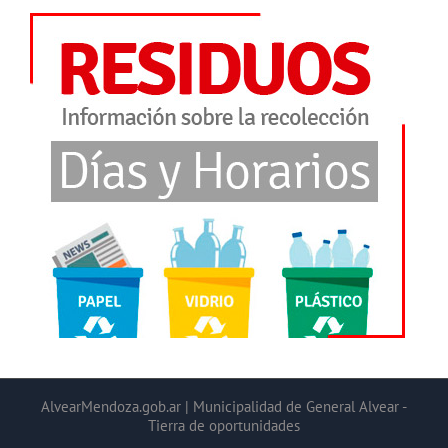
AlvearMendoza.gob.ar | Municipalidad de General Alvear -
Tierra de oportunidades