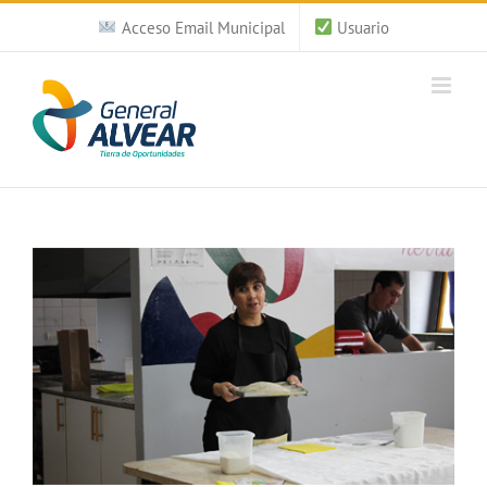
Saltar
Acceso Email Municipal
Usuario
al
contenido
Ver
imagen
más
grande