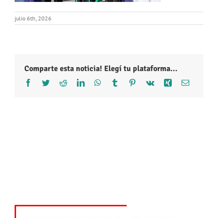
julio 6th, 2026
Comparte esta noticia! Elegí tu plataforma...
Facebook
Twitter
Reddit
LinkedIn
WhatsApp
Tumblr
Pinterest
Vk
Xing
Correo
electróni