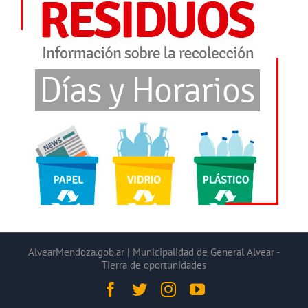
AlvearMendoza.gob.ar | Municipalidad de General Alvear -
Tierra de oportunidades
Facebook
Twitter
Instagram
YouTube