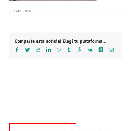
julio 6th, 2026
Comparte esta noticia! Elegí tu plataforma...
Facebook
Twitter
Reddit
LinkedIn
WhatsApp
Tumblr
Pinterest
Vk
Xing
Correo
electróni