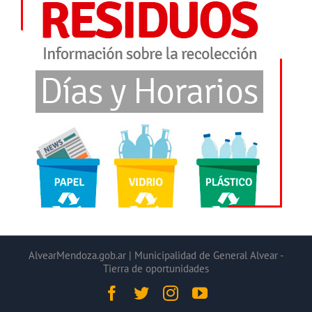
AlvearMendoza.gob.ar | Municipalidad de General Alvear -
Tierra de oportunidades
Facebook
Twitter
Instagram
YouTube