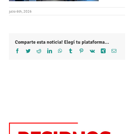
julio 6th, 2026
Comparte esta noticia! Elegí tu plataforma...
Facebook
Twitter
Reddit
LinkedIn
WhatsApp
Tumblr
Pinterest
Vk
Xing
Correo
electróni