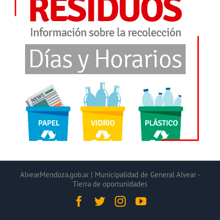
AlvearMendoza.gob.ar | Municipalidad de General Alvear -
Tierra de oportunidades
Facebook
Twitter
Instagram
YouTube