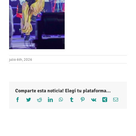
julio 6th, 2026
Comparte esta noticia! Elegí tu plataforma...
Facebook
Twitter
Reddit
LinkedIn
WhatsApp
Tumblr
Pinterest
Vk
Xing
Correo
electróni