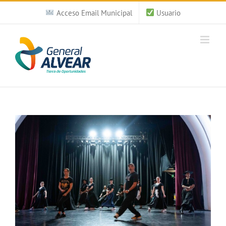
Saltar
Acceso Email Municipal
Usuario
al
contenido
Ver
imagen
más
grande