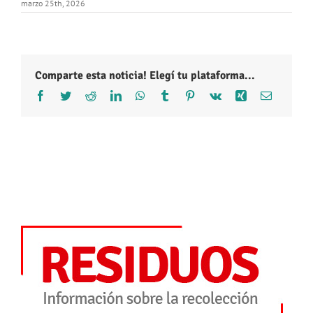
marzo 25th, 2026
Comparte esta noticia! Elegí tu plataforma...
Facebook
Twitter
Reddit
LinkedIn
WhatsApp
Tumblr
Pinterest
Vk
Xing
Correo
electróni