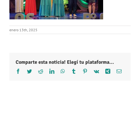
enero 13th, 2025
Comparte esta noticia! Elegí tu plataforma...
Facebook
Twitter
Reddit
LinkedIn
WhatsApp
Tumblr
Pinterest
Vk
Xing
Correo
electróni