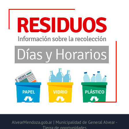
AlvearMendoza.gob.ar | Municipalidad de General Alvear -
Tierra de oportunidades