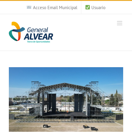
Saltar
Acceso Email Municipal
Usuario
al
contenido
Ver
imagen
más
grande