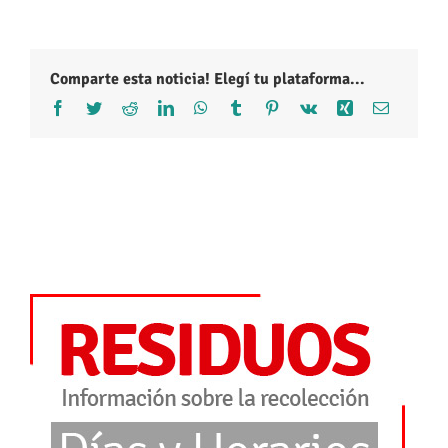
Comparte esta noticia! Elegí tu plataforma...
Facebook
Twitter
Reddit
LinkedIn
WhatsApp
Tumblr
Pinterest
Vk
Xing
Correo
electróni