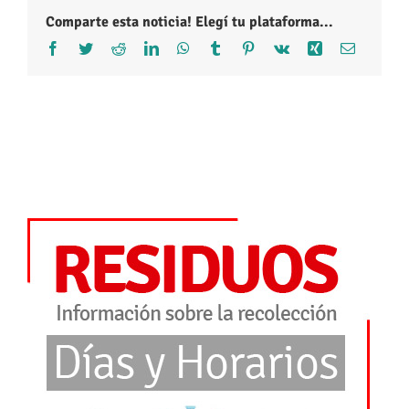
Comparte esta noticia! Elegí tu plataforma...
Facebook
Twitter
Reddit
LinkedIn
WhatsApp
Tumblr
Pinterest
Vk
Xing
Correo
electróni