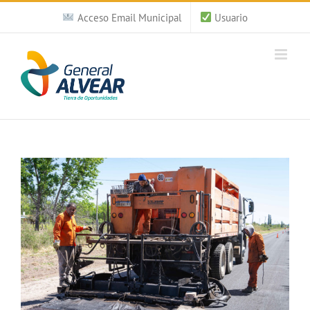
Saltar
Acceso Email Municipal
Usuario
al
contenido
Ver
imagen
más
grande