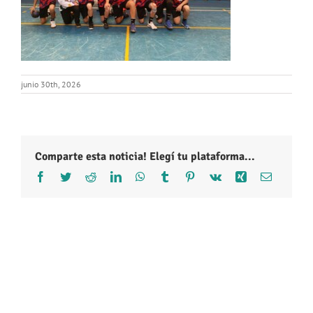
junio 30th, 2026
Comparte esta noticia! Elegí tu plataforma...
Facebook
Twitter
Reddit
LinkedIn
WhatsApp
Tumblr
Pinterest
Vk
Xing
Correo
electróni