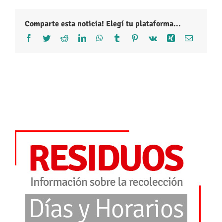
Comparte esta noticia! Elegí tu plataforma...
Facebook
Twitter
Reddit
LinkedIn
WhatsApp
Tumblr
Pinterest
Vk
Xing
Correo
electróni