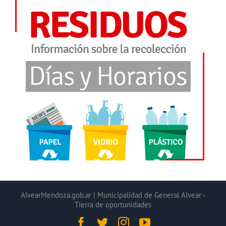
AlvearMendoza.gob.ar | Municipalidad de General Alvear -
Tierra de oportunidades
Facebook
Twitter
Instagram
YouTube