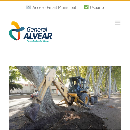
Saltar
Acceso Email Municipal
Usuario
al
contenido
Ver
imagen
más
grande