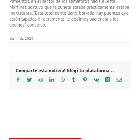
Pimientos, en el sector de los semáforos hacia el este”.
Martínez sostuvo que la cuneta estaba prácticamente estaba
inexistente. “Está totalmente llano, borrado, hay puentes que
están tapados directamente, le pedimos paciencia a los
vecinos”, concluyó.
abril 4th, 2024
Comparte esta noticia! Elegí tu plataforma...
Facebook
Twitter
Reddit
LinkedIn
WhatsApp
Tumblr
Pinterest
Vk
Xing
Correo
electróni