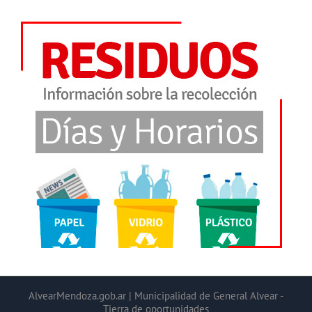
AlvearMendoza.gob.ar | Municipalidad de General Alvear -
Tierra de oportunidades