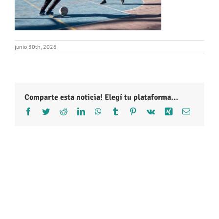
junio 30th, 2026
Comparte esta noticia! Elegí tu plataforma...
Facebook
Twitter
Reddit
LinkedIn
WhatsApp
Tumblr
Pinterest
Vk
Xing
Correo
electróni