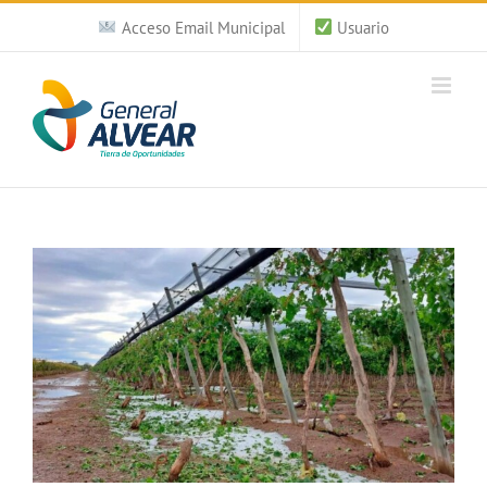
Saltar
Acceso Email Municipal
Usuario
al
contenido
Ver
imagen
más
grande