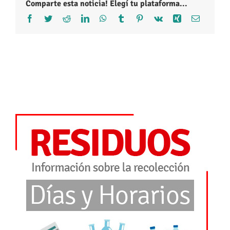
Comparte esta noticia! Elegí tu plataforma...
Facebook
Twitter
Reddit
LinkedIn
WhatsApp
Tumblr
Pinterest
Vk
Xing
Correo
electróni