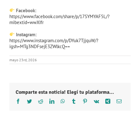
Facebook:
https://www.facebook.com/share/p/17SYMYAF5L/?
mibextid=wwXIfr
Instagram:
https://www.instagram.com/p/DYuk7TjjquW/?
igsh=MTg3NDFsejE3ZWlkcQ==
mayo 23rd, 2026
Comparte esta noticia! Elegí tu plataforma...
Facebook
Twitter
Reddit
LinkedIn
WhatsApp
Tumblr
Pinterest
Vk
Xing
Correo
electróni