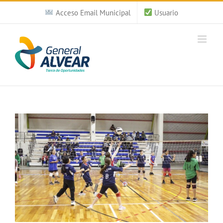
Saltar
Acceso Email Municipal
Usuario
al
contenido
Ver
imagen
más
grande