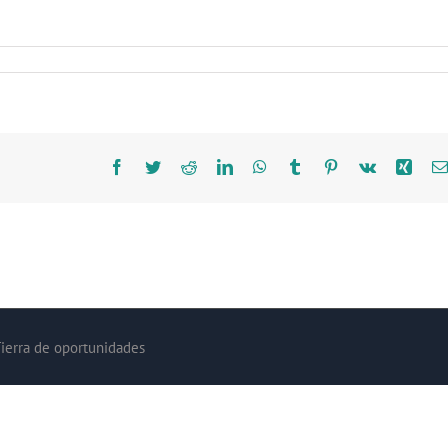
Facebook
Twitter
Reddit
LinkedIn
WhatsApp
Tumblr
Pinterest
Vk
Xing
Tierra de oportunidades