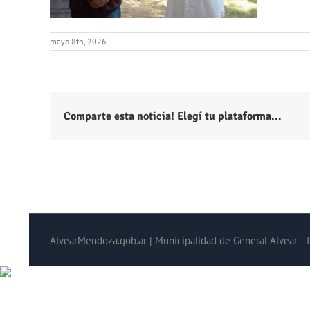
mayo 8th, 2026
Comparte esta noticia! Elegí tu plataforma...
AlvearMendoza.gob.ar | Municipalidad de General Alvear - 