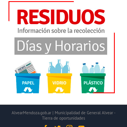
AlvearMendoza.gob.ar | Municipalidad de General Alvear -
Tierra de oportunidades