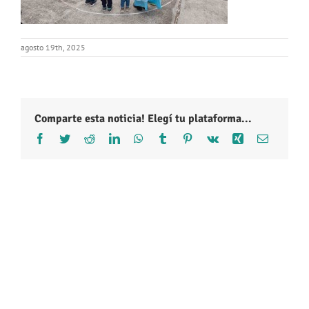
agosto 19th, 2025
Comparte esta noticia! Elegí tu plataforma...
Facebook
Twitter
Reddit
LinkedIn
WhatsApp
Tumblr
Pinterest
Vk
Xing
Correo
electróni