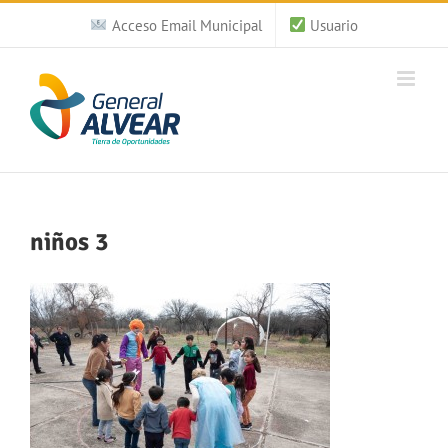
Saltar
Acceso Email Municipal
Usuario
al
contenido
niños 3