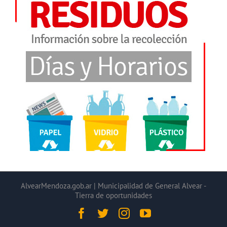
AlvearMendoza.gob.ar | Municipalidad de General Alvear -
Tierra de oportunidades
Facebook
Twitter
Instagram
YouTube