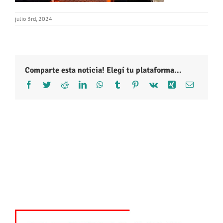
julio 3rd, 2024
Comparte esta noticia! Elegí tu plataforma...
Facebook
Twitter
Reddit
LinkedIn
WhatsApp
Tumblr
Pinterest
Vk
Xing
Correo
electróni