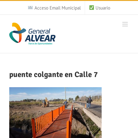
Saltar
Acceso Email Municipal
Usuario
al
contenido
puente colgante en Calle 7