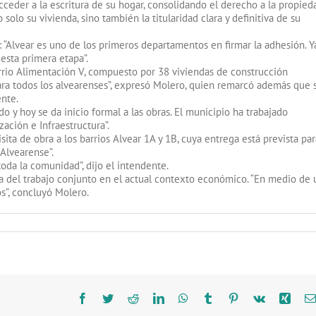
ceder a la escritura de su hogar, consolidando el derecho a la propied
 solo su vivienda, sino también la titularidad clara y definitiva de su
: “Alvear es uno de los primeros departamentos en firmar la adhesión. Y
 esta primera etapa”.
barrio Alimentación V, compuesto por 38 viviendas de construcción
para todos los alvearenses”, expresó Molero, quien remarcó además que 
ente.
do y hoy se da inicio formal a las obras. El municipio ha trabajado
ación e Infraestructura”.
ita de obra a los barrios Alvear 1A y 1B, cuya entrega está prevista par
 Alvearense”.
 toda la comunidad”, dijo el intendente.
ia del trabajo conjunto en el actual contexto económico. “En medio de 
s”, concluyó Molero.
Facebook
Twitter
Reddit
LinkedIn
WhatsApp
Tumblr
Pinterest
Vk
Xing