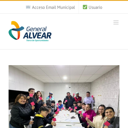
Saltar
Acceso Email Municipal
Usuario
al
contenido
Ver
imagen
más
grande