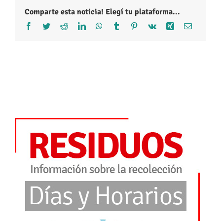
Comparte esta noticia! Elegí tu plataforma...
Facebook
Twitter
Reddit
LinkedIn
WhatsApp
Tumblr
Pinterest
Vk
Xing
Correo
electróni