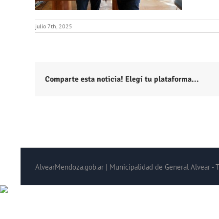
julio 7th, 2025
Comparte esta noticia! Elegí tu plataforma...
AlvearMendoza.gob.ar | Municipalidad de General Alvear - 