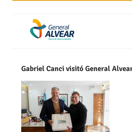
Saltar
al
contenido
Gabriel Canci visitó General Alvea