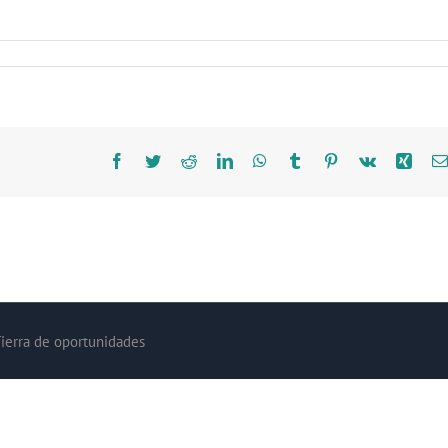
Facebook
Twitter
Reddit
LinkedIn
WhatsApp
Tumblr
Pinterest
Vk
Xing
Tierra de oportunidades