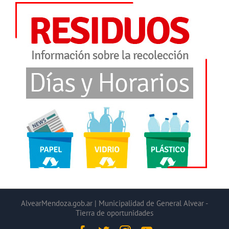
AlvearMendoza.gob.ar | Municipalidad de General Alvear -
Tierra de oportunidades