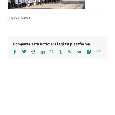
mayo 26th, 2026
Comparte esta noticia! Elegí tu plataforma...
Facebook
Twitter
Reddit
LinkedIn
WhatsApp
Tumblr
Pinterest
Vk
Xing
Correo
electróni