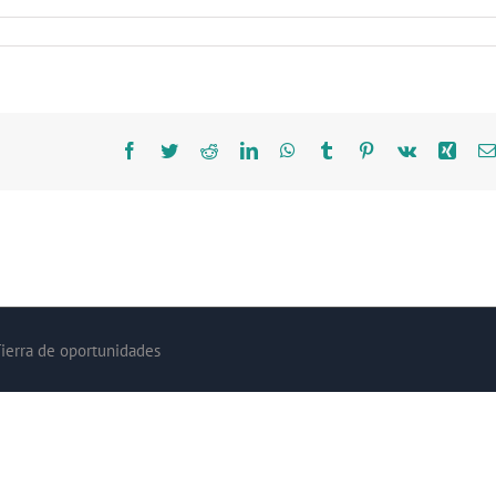
Facebook
Twitter
Reddit
LinkedIn
WhatsApp
Tumblr
Pinterest
Vk
Xing
Tierra de oportunidades