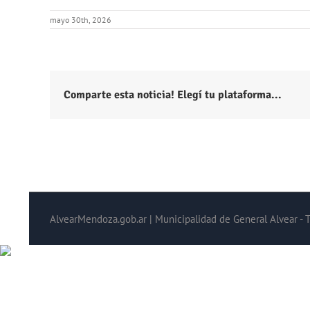
mayo 30th, 2026
Comparte esta noticia! Elegí tu plataforma...
AlvearMendoza.gob.ar | Municipalidad de General Alvear - 