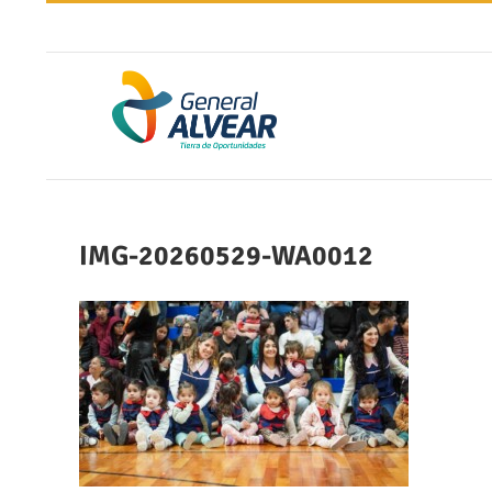
Saltar
al
contenido
IMG-20260529-WA0012