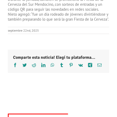
Cerveza del Sur Mendocino, con sorteos de entradas y un
código QR para seguir las novedades en redes sociales.
Nieto agregó: “fue un día rodeado de jóvenes divirtiéndose y
también preparando lo que será la gran Fiesta de la Cerveza”.
septiembre 22nd, 2025
Comparte esta noticia! Elegí tu plataforma...
Facebook
Twitter
Reddit
LinkedIn
WhatsApp
Tumblr
Pinterest
Vk
Xing
Correo
electróni