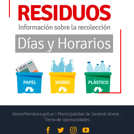
AlvearMendoza.gob.ar | Municipalidad de General Alvear -
Tierra de oportunidades
Facebook
Twitter
Instagram
YouTube