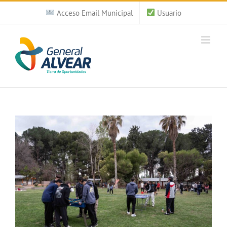
Saltar
Acceso Email Municipal
Usuario
al
contenido
Ver
imagen
más
grande