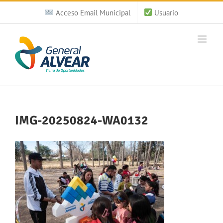
Saltar
Acceso Email Municipal
Usuario
al
contenido
IMG-20250824-WA0132