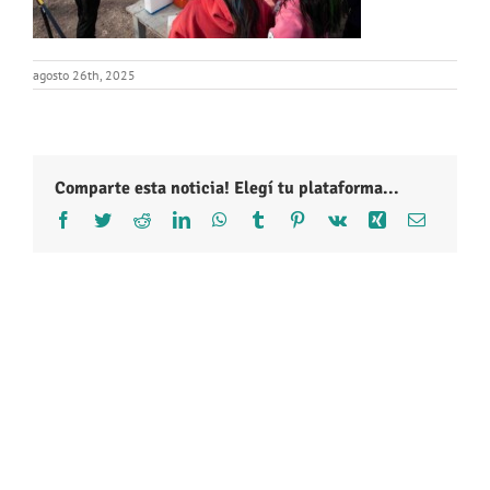
agosto 26th, 2025
Comparte esta noticia! Elegí tu plataforma...
Facebook
Twitter
Reddit
LinkedIn
WhatsApp
Tumblr
Pinterest
Vk
Xing
Correo
electróni