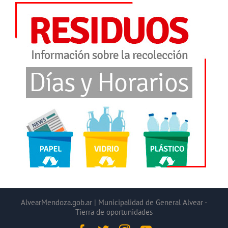
AlvearMendoza.gob.ar | Municipalidad de General Alvear -
Tierra de oportunidades