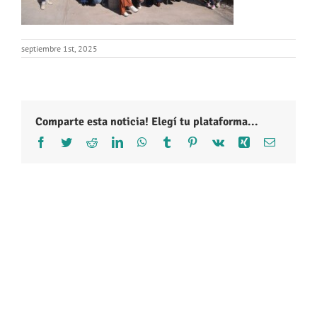
septiembre 1st, 2025
Comparte esta noticia! Elegí tu plataforma...
Facebook
Twitter
Reddit
LinkedIn
WhatsApp
Tumblr
Pinterest
Vk
Xing
Correo
electróni