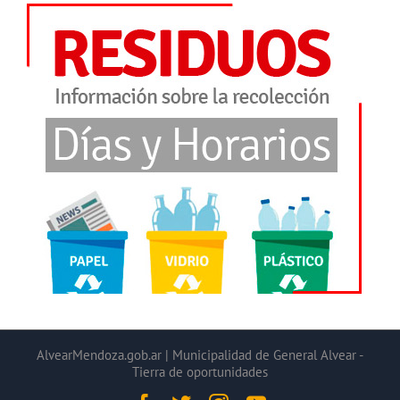
AlvearMendoza.gob.ar | Municipalidad de General Alvear -
Tierra de oportunidades